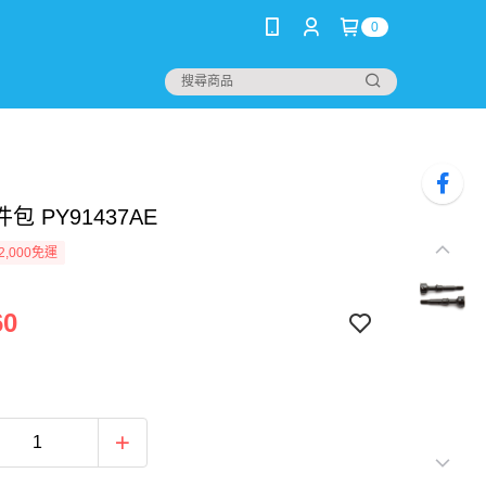
0
包 PY91437AE
2,000免運
60