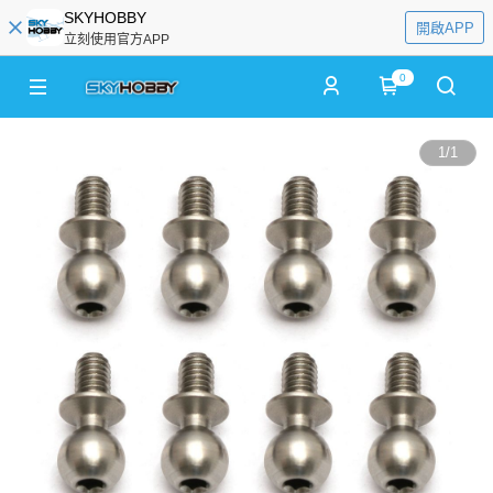
SKYHOBBY
開啟APP
立刻使用官方APP
0
1
/
1