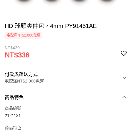
HD 球頭零件包，4mm PY91451AE
宅配滿NT$2,000免運
NT$420
NT$336
付款與運送方式
宅配滿NT$2,000免運
付款方式
商品特色
信用卡一次付款
商品編號
信用卡分期付款
2121131
3 期 0 利率 每期
NT$112
21家銀行
商品特色
6 期 0 利率 每期
NT$56
21家銀行
合作金庫商業銀行
第一商業銀行