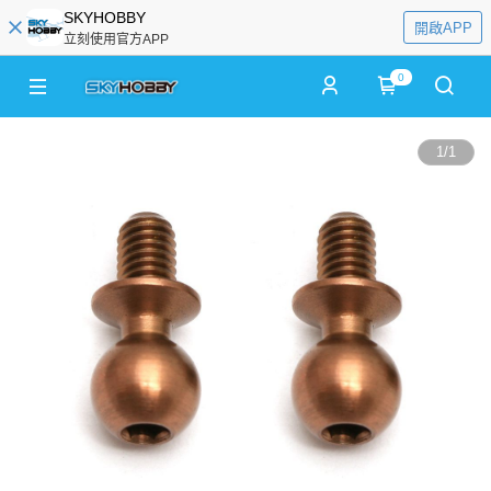
SKYHOBBY
開啟APP
立刻使用官方APP
0
1
/
1