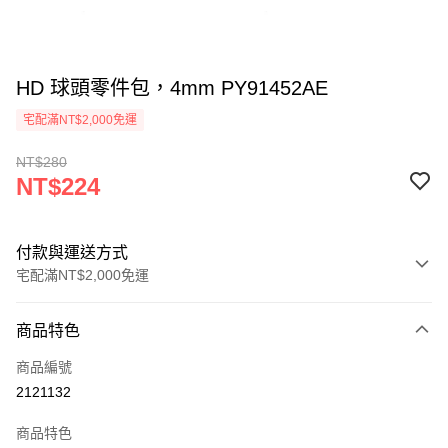
HD 球頭零件包，4mm PY91452AE
宅配滿NT$2,000免運
NT$280
NT$224
付款與運送方式
宅配滿NT$2,000免運
付款方式
商品特色
信用卡一次付款
商品編號
信用卡分期付款
2121132
3 期 0 利率 每期
NT$74
21家銀行
商品特色
6 期 0 利率 每期
NT$37
21家銀行
合作金庫商業銀行
第一商業銀行