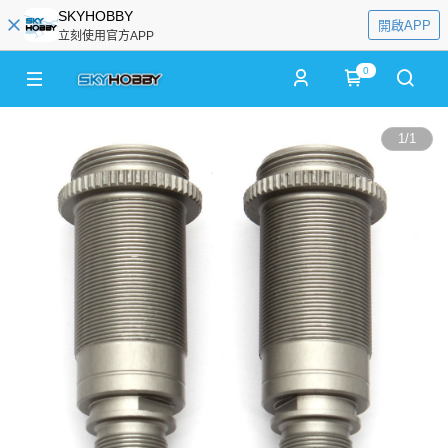
SKYHOBBY
開啟APP
立刻使用官方APP
0
1
/
1