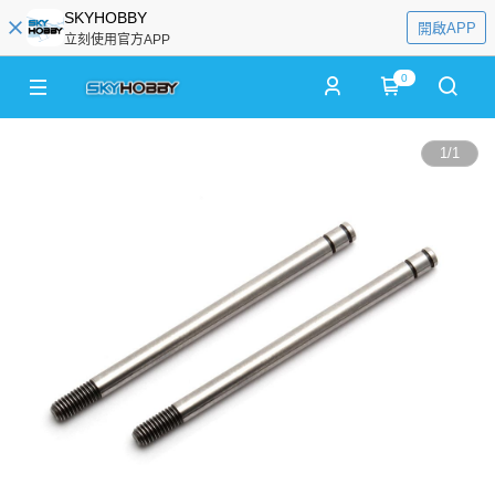
SKYHOBBY
開啟APP
立刻使用官方APP
0
1
/
1