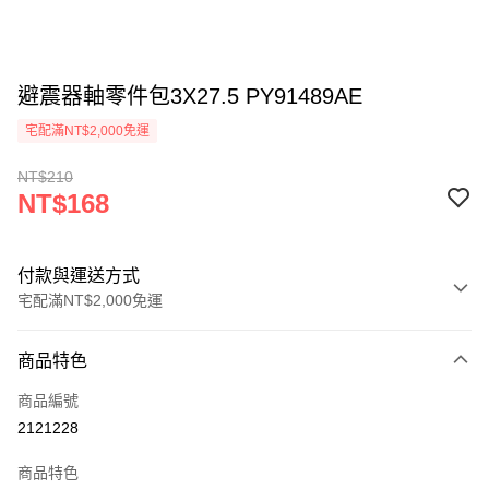
避震器軸零件包3X27.5 PY91489AE
宅配滿NT$2,000免運
NT$210
NT$168
付款與運送方式
宅配滿NT$2,000免運
付款方式
商品特色
信用卡一次付款
商品編號
信用卡分期付款
2121228
3 期 0 利率 每期
NT$56
21家銀行
商品特色
6 期 0 利率 每期
NT$28
21家銀行
合作金庫商業銀行
第一商業銀行