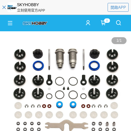
SKYHOBBY
開啟APP
立刻使用官方APP
0
1
/
1