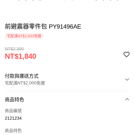
前避震器零件包 PY91496AE
宅配滿NT$2,000免運
NT$2,300
NT$1,840
付款與運送方式
宅配滿NT$2,000免運
付款方式
商品特色
信用卡一次付款
商品編號
信用卡分期付款
2121234
3 期 0 利率 每期
NT$613
21家銀行
商品特色
6 期 0 利率 每期
NT$306
21家銀行
合作金庫商業銀行
第一商業銀行