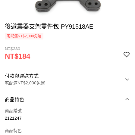
後避震器支架零件包 PY91518AE
宅配滿NT$2,000免運
NT$230
NT$184
付款與運送方式
宅配滿NT$2,000免運
付款方式
商品特色
信用卡一次付款
商品編號
信用卡分期付款
2121247
3 期 0 利率 每期
NT$61
21家銀行
商品特色
6 期 0 利率 每期
NT$30
21家銀行
合作金庫商業銀行
第一商業銀行