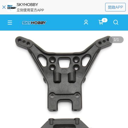
SKYHOBBY
開啟APP
立刻使用官方APP
0
1
/
1