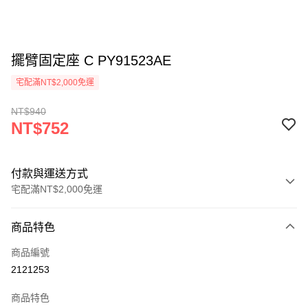
擺臂固定座 C PY91523AE
宅配滿NT$2,000免運
NT$940
NT$752
付款與運送方式
宅配滿NT$2,000免運
付款方式
商品特色
信用卡一次付款
商品編號
信用卡分期付款
2121253
3 期 0 利率 每期
NT$250
21家銀行
商品特色
6 期 0 利率 每期
NT$125
21家銀行
合作金庫商業銀行
第一商業銀行