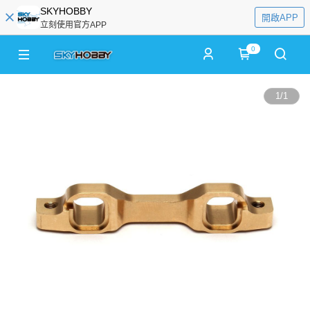
SKYHOBBY
開啟APP
立刻使用官方APP
0
1
/
1