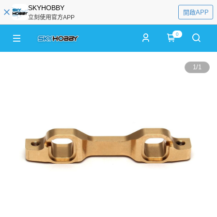
SKYHOBBY
開啟APP
立刻使用官方APP
0
1
/
1