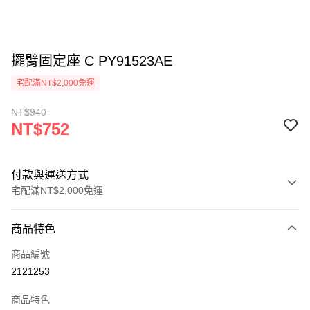
擺臂固定座 C PY91523AE
宅配滿NT$2,000免運
NT$940
NT$752
付款與運送方式
宅配滿NT$2,000免運
付款方式
商品特色
信用卡一次付款
商品編號
信用卡分期付款
2121253
3 期 0 利率 每期
NT$250
21家銀行
商品特色
6 期 0 利率 每期
NT$125
21家銀行
合作金庫商業銀行
第一商業銀行