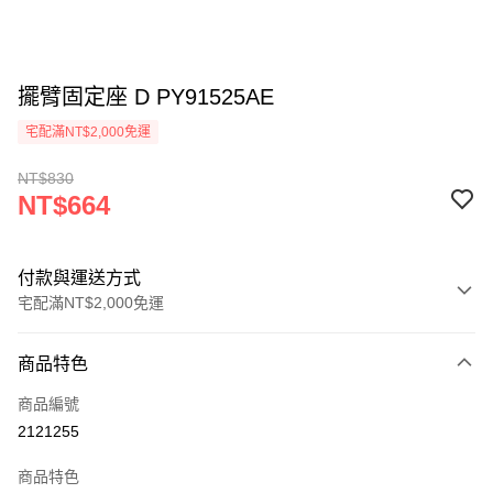
擺臂固定座 D PY91525AE
宅配滿NT$2,000免運
NT$830
NT$664
付款與運送方式
宅配滿NT$2,000免運
付款方式
商品特色
信用卡一次付款
商品編號
信用卡分期付款
2121255
3 期 0 利率 每期
NT$221
21家銀行
商品特色
6 期 0 利率 每期
NT$110
21家銀行
合作金庫商業銀行
第一商業銀行