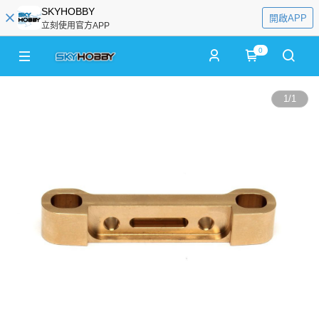
SKYHOBBY
開啟APP
立刻使用官方APP
0
1
/
1