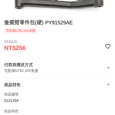
後擺臂零件包(硬) PY91529AE
宅配滿NT$2,000免運
NT$320
NT$256
付款與運送方式
宅配滿NT$2,000免運
付款方式
商品特色
信用卡一次付款
商品編號
信用卡分期付款
2121259
3 期 0 利率 每期
NT$85
21家銀行
商品特色
6 期 0 利率 每期
NT$42
21家銀行
合作金庫商業銀行
第一商業銀行