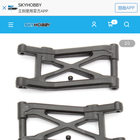
SKYHOBBY
開啟APP
立刻使用官方APP
0
1
/
1