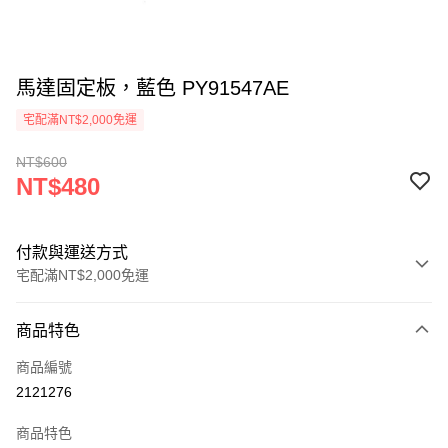
馬達固定板，藍色 PY91547AE
宅配滿NT$2,000免運
NT$600
NT$480
付款與運送方式
宅配滿NT$2,000免運
付款方式
商品特色
信用卡一次付款
商品編號
信用卡分期付款
2121276
3 期 0 利率 每期
NT$160
21家銀行
商品特色
6 期 0 利率 每期
NT$80
21家銀行
合作金庫商業銀行
第一商業銀行