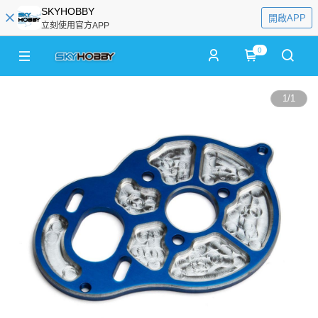
SKYHOBBY
開啟APP
立刻使用官方APP
0
1
/
1