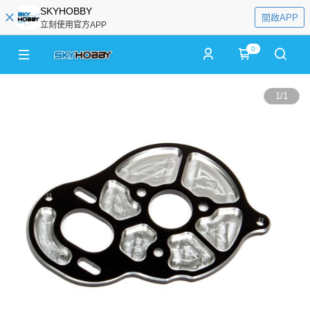
SKYHOBBY
開啟APP
立刻使用官方APP
0
1
/
1