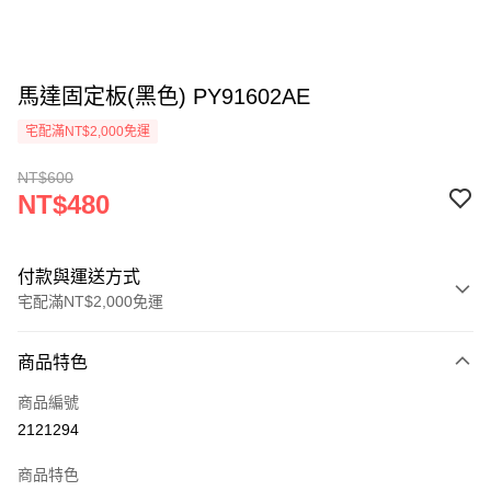
馬達固定板(黑色) PY91602AE
宅配滿NT$2,000免運
NT$600
NT$480
付款與運送方式
宅配滿NT$2,000免運
付款方式
商品特色
信用卡一次付款
商品編號
信用卡分期付款
2121294
3 期 0 利率 每期
NT$160
21家銀行
商品特色
6 期 0 利率 每期
NT$80
21家銀行
合作金庫商業銀行
第一商業銀行