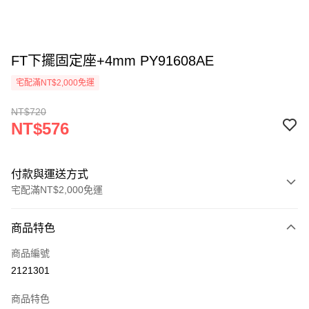
FT下擺固定座+4mm PY91608AE
宅配滿NT$2,000免運
NT$720
NT$576
付款與運送方式
宅配滿NT$2,000免運
付款方式
商品特色
信用卡一次付款
商品編號
信用卡分期付款
2121301
3 期 0 利率 每期
NT$192
21家銀行
商品特色
6 期 0 利率 每期
NT$96
21家銀行
合作金庫商業銀行
第一商業銀行