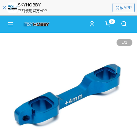
SKYHOBBY
開啟APP
立刻使用官方APP
0
1
/
1