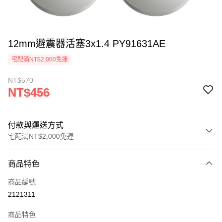
12mm避震器活塞3x1.4 PY91631AE
宅配滿NT$2,000免運
NT$570
NT$456
付款與運送方式
宅配滿NT$2,000免運
付款方式
商品特色
信用卡一次付款
商品編號
信用卡分期付款
2121311
3 期 0 利率 每期
NT$152
21家銀行
商品特色
6 期 0 利率 每期
NT$76
21家銀行
合作金庫商業銀行
第一商業銀行