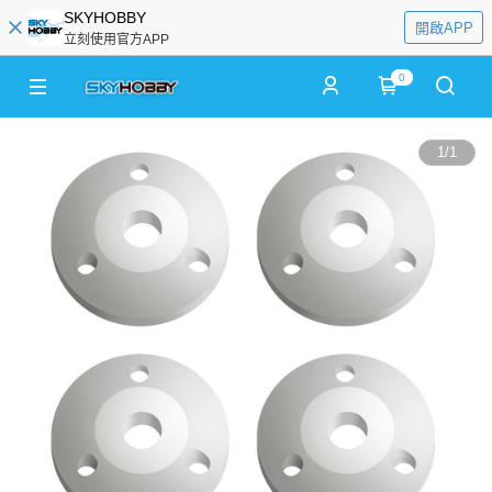
SKYHOBBY
開啟APP
立刻使用官方APP
0
1
/
1