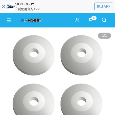
SKYHOBBY
開啟APP
立刻使用官方APP
0
1
/
1