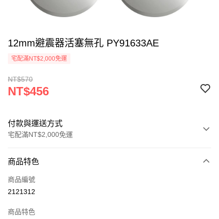
12mm避震器活塞無孔 PY91633AE
宅配滿NT$2,000免運
NT$570
NT$456
付款與運送方式
宅配滿NT$2,000免運
付款方式
商品特色
信用卡一次付款
商品編號
信用卡分期付款
2121312
3 期 0 利率 每期
NT$152
21家銀行
商品特色
6 期 0 利率 每期
NT$76
21家銀行
合作金庫商業銀行
第一商業銀行