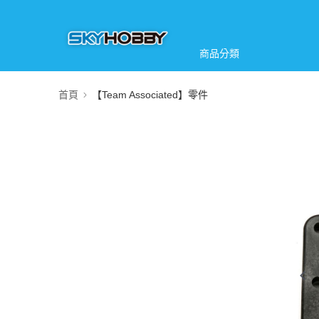
商品分類
首頁
【Team Associated】零件