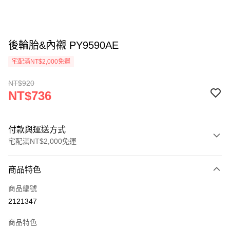
後輪胎&內襯 PY9590AE
宅配滿NT$2,000免運
NT$920
NT$736
付款與運送方式
宅配滿NT$2,000免運
付款方式
商品特色
信用卡一次付款
商品編號
信用卡分期付款
2121347
3 期 0 利率 每期
NT$245
21家銀行
商品特色
6 期 0 利率 每期
NT$122
21家銀行
合作金庫商業銀行
第一商業銀行