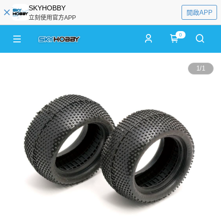
SKYHOBBY
開啟APP
立刻使用官方APP
0
1
/
1