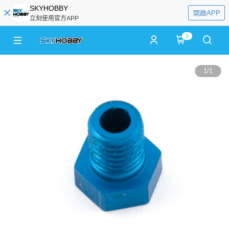
SKYHOBBY
開啟APP
立刻使用官方APP
0
1
/
1