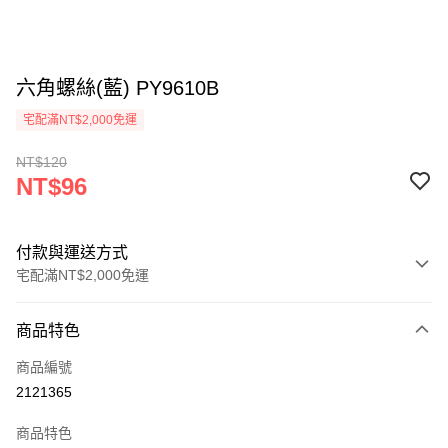
六角螺絲(藍) PY9610B
宅配滿NT$2,000免運
NT$120
NT$96
付款與運送方式
宅配滿NT$2,000免運
付款方式
商品特色
信用卡一次付款
商品編號
信用卡分期付款
2121365
3 期 0 利率 每期
NT$32
21家銀行
商品特色
6 期 0 利率 每期
NT$16
21家銀行
合作金庫商業銀行
第一商業銀行