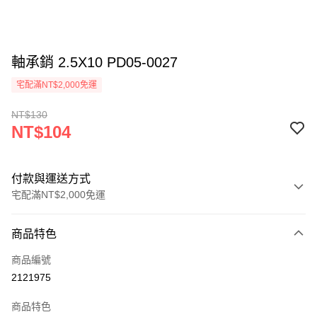
軸承銷 2.5X10 PD05-0027
宅配滿NT$2,000免運
NT$130
NT$104
付款與運送方式
宅配滿NT$2,000免運
付款方式
商品特色
信用卡一次付款
商品編號
信用卡分期付款
2121975
3 期 0 利率 每期
NT$34
21家銀行
商品特色
6 期 0 利率 每期
NT$17
21家銀行
合作金庫商業銀行
第一商業銀行