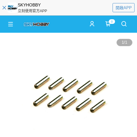
SKYHOBBY
開啟APP
立刻使用官方APP
0
1
/
1