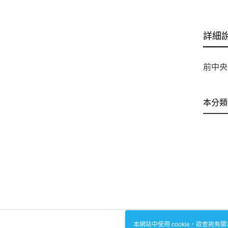
詳細
前中央
本分類
本網站中使用 cookie，欲查詢有關