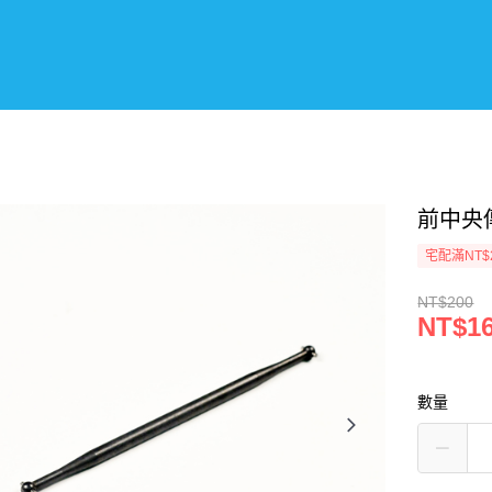
前中央傳
宅配滿NT$
NT$200
NT$1
數量