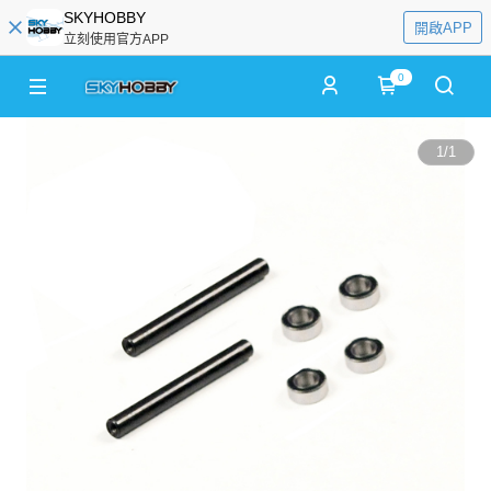
SKYHOBBY
開啟APP
立刻使用官方APP
0
1
/
1