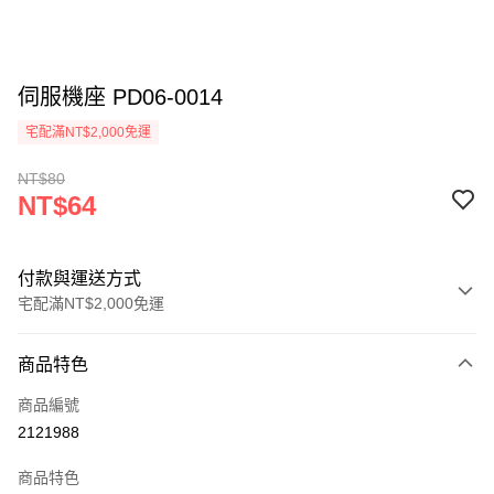
伺服機座 PD06-0014
宅配滿NT$2,000免運
NT$80
NT$64
付款與運送方式
宅配滿NT$2,000免運
付款方式
商品特色
信用卡一次付款
商品編號
信用卡分期付款
2121988
3 期 0 利率 每期
NT$21
21家銀行
商品特色
6 期 0 利率 每期
NT$10
21家銀行
合作金庫商業銀行
第一商業銀行