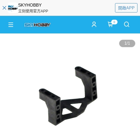
SKYHOBBY
開啟APP
立刻使用官方APP
0
1
/
1