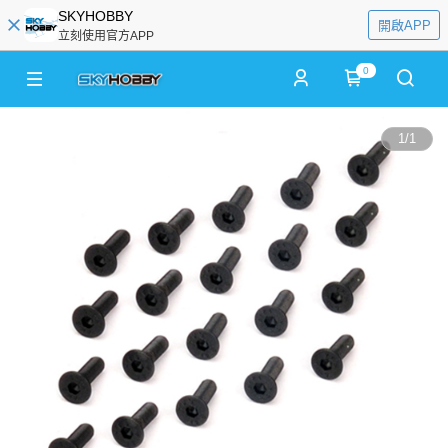
SKYHOBBY
開啟APP
立刻使用官方APP
0
1
/
1