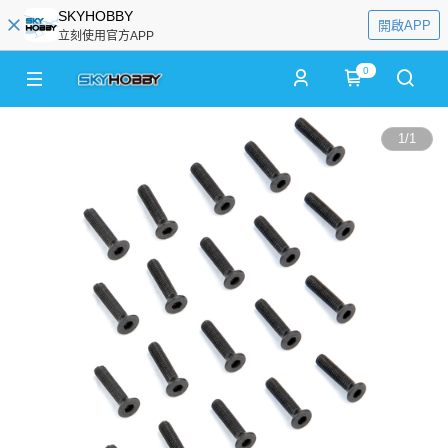
SKYHOBBY
開啟APP
立刻使用官方APP
0
1
/
1