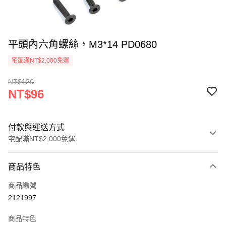
平頭內六角螺絲，M3*14 PD0680
宅配滿NT$2,000免運
NT$120
NT$96
付款與運送方式
宅配滿NT$2,000免運
付款方式
商品特色
信用卡一次付款
商品編號
信用卡分期付款
2121997
3 期 0 利率 每期
NT$32
21家銀行
商品特色
6 期 0 利率 每期
NT$16
21家銀行
合作金庫商業銀行
第一商業銀行