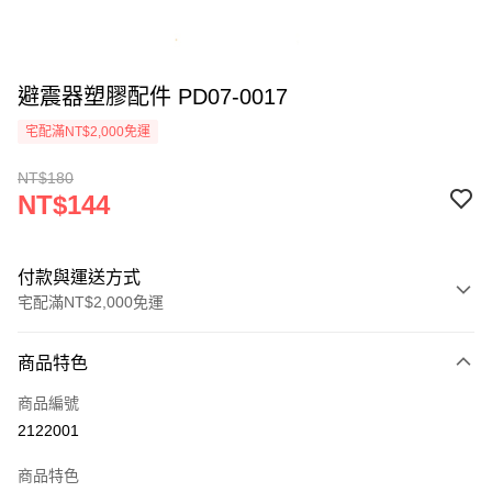
避震器塑膠配件 PD07-0017
宅配滿NT$2,000免運
NT$180
NT$144
付款與運送方式
宅配滿NT$2,000免運
付款方式
商品特色
信用卡一次付款
商品編號
信用卡分期付款
2122001
3 期 0 利率 每期
NT$48
21家銀行
商品特色
6 期 0 利率 每期
NT$24
21家銀行
合作金庫商業銀行
第一商業銀行