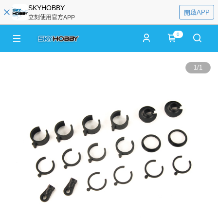
SKYHOBBY
開啟APP
立刻使用官方APP
0
1
/
1