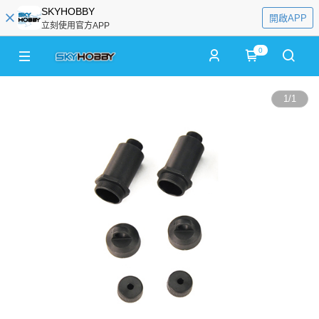
SKYHOBBY
開啟APP
立刻使用官方APP
0
1
/
1