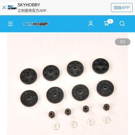
SKYHOBBY
開啟APP
立刻使用官方APP
0
1
/
1