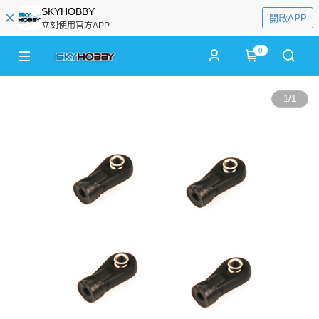
SKYHOBBY
開啟APP
立刻使用官方APP
0
1
/
1