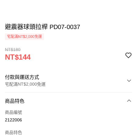
避震器球頭拉桿 PD07-0037
宅配滿NT$2,000免運
NT$180
NT$144
付款與運送方式
宅配滿NT$2,000免運
付款方式
商品特色
信用卡一次付款
商品編號
信用卡分期付款
2122006
3 期 0 利率 每期
NT$48
21家銀行
商品特色
6 期 0 利率 每期
NT$24
21家銀行
合作金庫商業銀行
第一商業銀行