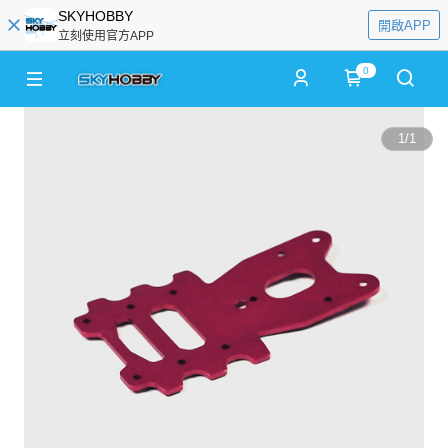
SKYHOBBY
開啟APP
立刻使用官方APP
0
1
/
1