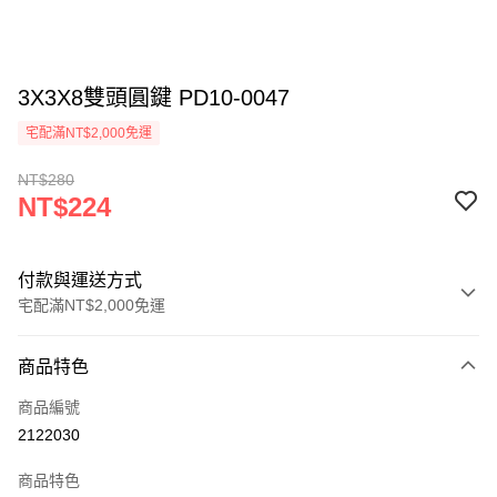
3X3X8雙頭圓鍵 PD10-0047
宅配滿NT$2,000免運
NT$280
NT$224
付款與運送方式
宅配滿NT$2,000免運
付款方式
商品特色
信用卡一次付款
商品編號
信用卡分期付款
2122030
3 期 0 利率 每期
NT$74
21家銀行
商品特色
6 期 0 利率 每期
NT$37
21家銀行
合作金庫商業銀行
第一商業銀行