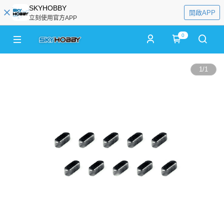
SKYHOBBY
開啟APP
立刻使用官方APP
0
1
/
1