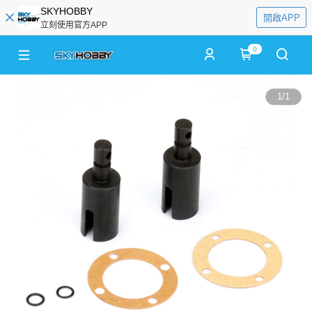
SKYHOBBY
開啟APP
立刻使用官方APP
0
1
/
1