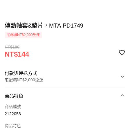
傳動軸套&墊片，MTA PD1749
宅配滿NT$2,000免運
NT$180
NT$144
付款與運送方式
宅配滿NT$2,000免運
付款方式
商品特色
信用卡一次付款
商品編號
信用卡分期付款
2122053
3 期 0 利率 每期
NT$48
21家銀行
商品特色
6 期 0 利率 每期
NT$24
21家銀行
合作金庫商業銀行
第一商業銀行