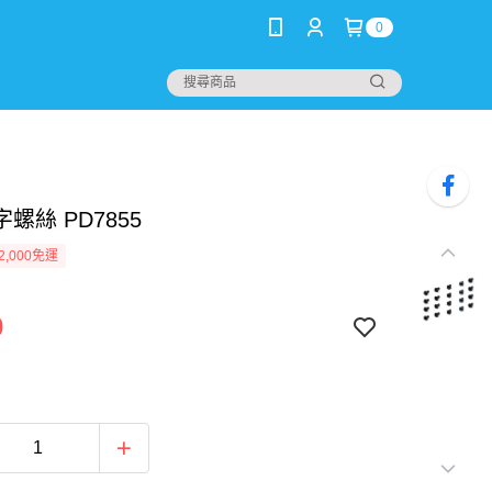
0
螺絲 PD7855
2,000免運
0