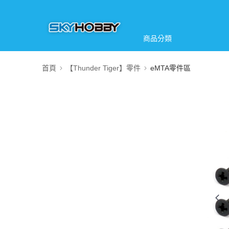
商品分類
首頁
【Thunder Tiger】零件
eMTA零件區