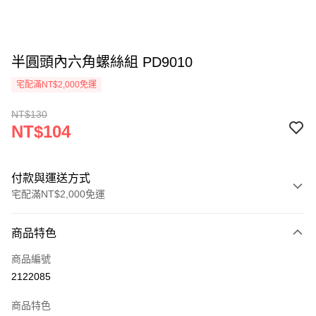
半圓頭內六角螺絲組 PD9010
宅配滿NT$2,000免運
NT$130
NT$104
付款與運送方式
宅配滿NT$2,000免運
付款方式
商品特色
信用卡一次付款
商品編號
信用卡分期付款
2122085
3 期 0 利率 每期
NT$34
21家銀行
商品特色
6 期 0 利率 每期
NT$17
21家銀行
合作金庫商業銀行
第一商業銀行