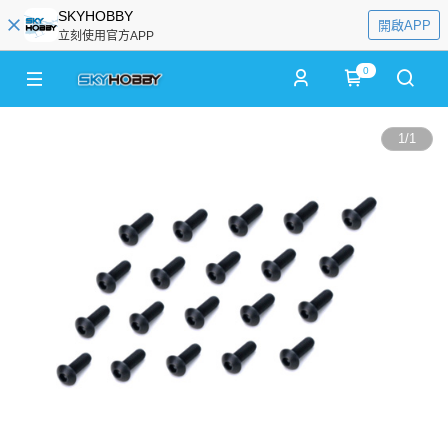
SKYHOBBY
開啟APP
立刻使用官方APP
0
1
/
1