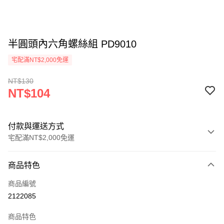
半圓頭內六角螺絲組 PD9010
宅配滿NT$2,000免運
NT$130
NT$104
付款與運送方式
宅配滿NT$2,000免運
付款方式
商品特色
信用卡一次付款
商品編號
信用卡分期付款
2122085
3 期 0 利率 每期
NT$34
21家銀行
商品特色
6 期 0 利率 每期
NT$17
21家銀行
合作金庫商業銀行
第一商業銀行