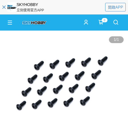
SKYHOBBY
開啟APP
立刻使用官方APP
0
1
/
1