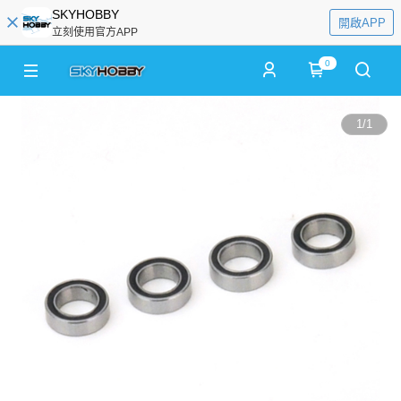
SKYHOBBY
開啟APP
立刻使用官方APP
0
1
/
1