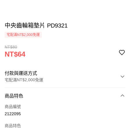
中央齒輪箱墊片 PD9321
宅配滿NT$2,000免運
NT$80
NT$64
付款與運送方式
宅配滿NT$2,000免運
付款方式
商品特色
信用卡一次付款
商品編號
信用卡分期付款
2122095
3 期 0 利率 每期
NT$21
21家銀行
商品特色
6 期 0 利率 每期
NT$10
21家銀行
合作金庫商業銀行
第一商業銀行