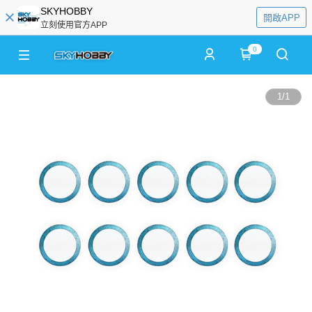
SKYHOBBY
開啟APP
立刻使用官方APP
0
1
/
1