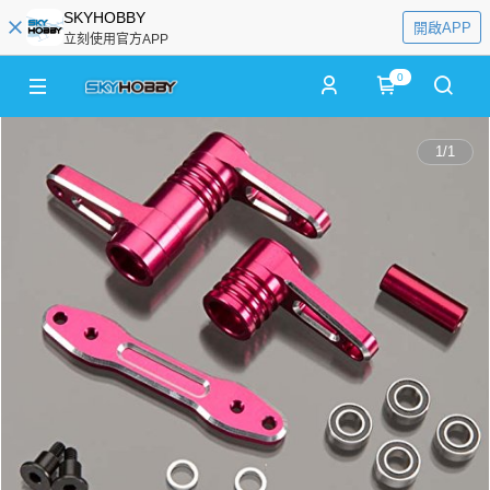
SKYHOBBY
開啟APP
立刻使用官方APP
0
1
/
1