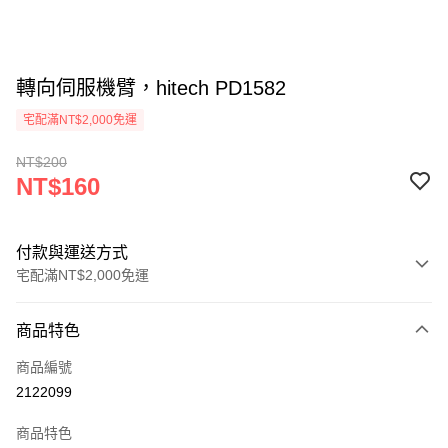
轉向伺服機臂，hitech PD1582
宅配滿NT$2,000免運
NT$200
NT$160
付款與運送方式
宅配滿NT$2,000免運
付款方式
商品特色
信用卡一次付款
商品編號
信用卡分期付款
2122099
3 期 0 利率 每期
NT$53
21家銀行
商品特色
6 期 0 利率 每期
NT$26
21家銀行
合作金庫商業銀行
第一商業銀行