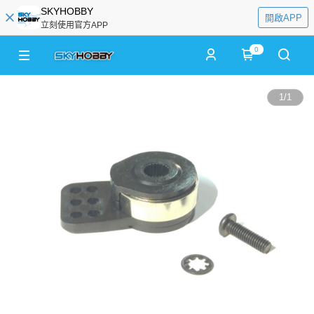
SKYHOBBY
開啟APP
立刻使用官方APP
0
1
/
1