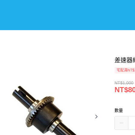
差速器組 
宅配滿NT$
NT$1,000
NT$8
數量