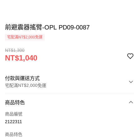
前避震器搖臂-OPL PD09-0087
宅配滿NT$2,000免運
NT$1,300
NT$1,040
付款與運送方式
宅配滿NT$2,000免運
付款方式
商品特色
信用卡一次付款
商品編號
信用卡分期付款
2122311
3 期 0 利率 每期
NT$346
21家銀行
商品特色
6 期 0 利率 每期
NT$173
21家銀行
合作金庫商業銀行
第一商業銀行