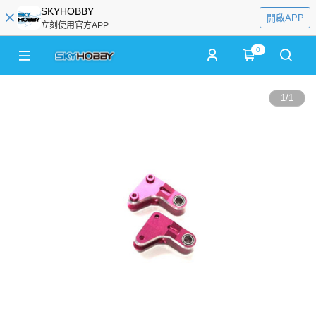
SKYHOBBY
開啟APP
立刻使用官方APP
0
1
/
1