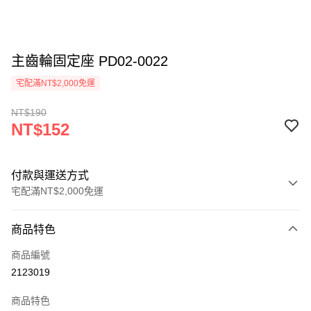
主齒輪固定座 PD02-0022
宅配滿NT$2,000免運
NT$190
NT$152
付款與運送方式
宅配滿NT$2,000免運
付款方式
商品特色
信用卡一次付款
商品編號
信用卡分期付款
2123019
3 期 0 利率 每期
NT$50
21家銀行
商品特色
6 期 0 利率 每期
NT$25
21家銀行
合作金庫商業銀行
第一商業銀行