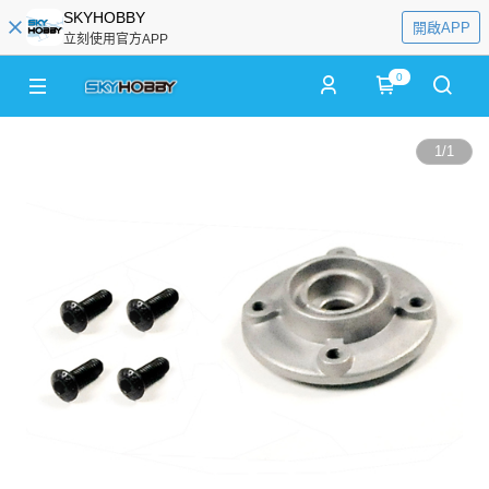
SKYHOBBY
開啟APP
立刻使用官方APP
0
1
/
1