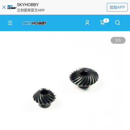
SKYHOBBY
開啟APP
立刻使用官方APP
0
1
/
1