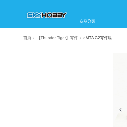
商品分類
首頁
【Thunder Tiger】零件
eMTA G2零件區