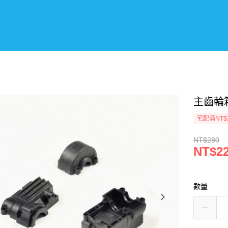
主齒輪箱 
宅配滿NT$
NT$280
NT$2
數量