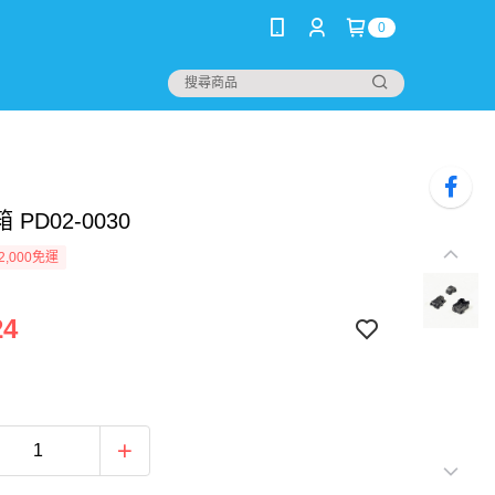
0
PD02-0030
2,000免運
24