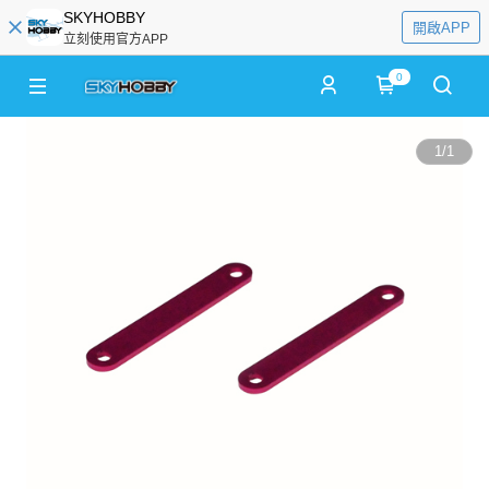
SKYHOBBY
開啟APP
立刻使用官方APP
0
1
/
1