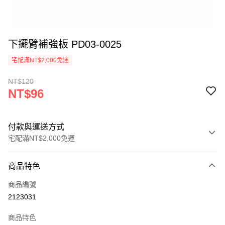
下擺臂補強板 PD03-0025
宅配滿NT$2,000免運
NT$120
NT$96
付款與運送方式
宅配滿NT$2,000免運
付款方式
商品特色
信用卡一次付款
商品編號
信用卡分期付款
2123031
3 期 0 利率 每期
NT$32
21家銀行
商品特色
6 期 0 利率 每期
NT$16
21家銀行
合作金庫商業銀行
第一商業銀行