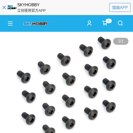
SKYHOBBY
開啟APP
立刻使用官方APP
0
1
/
1