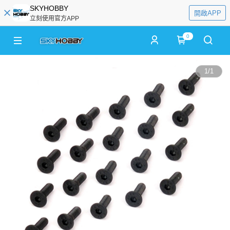
SKYHOBBY
開啟APP
立刻使用官方APP
0
1
/
1