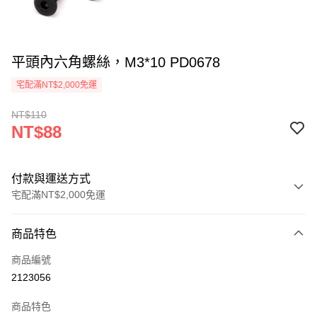
平頭內六角螺絲，M3*10 PD0678
宅配滿NT$2,000免運
NT$110
NT$88
付款與運送方式
宅配滿NT$2,000免運
付款方式
商品特色
信用卡一次付款
商品編號
信用卡分期付款
2123056
3 期 0 利率 每期
NT$29
21家銀行
商品特色
6 期 0 利率 每期
NT$14
21家銀行
合作金庫商業銀行
第一商業銀行