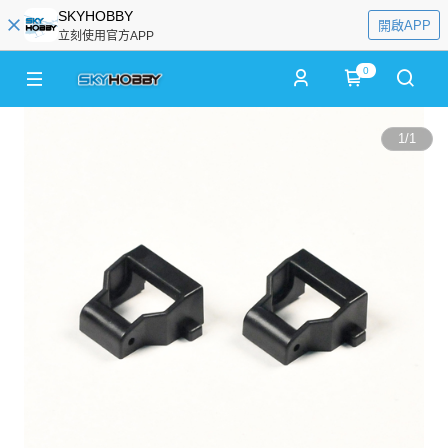
SKYHOBBY
開啟APP
立刻使用官方APP
0
1
/
1