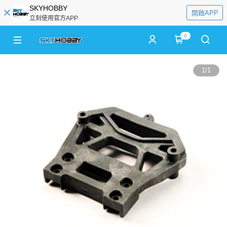
SKYHOBBY
開啟APP
立刻使用官方APP
0
1
/
1