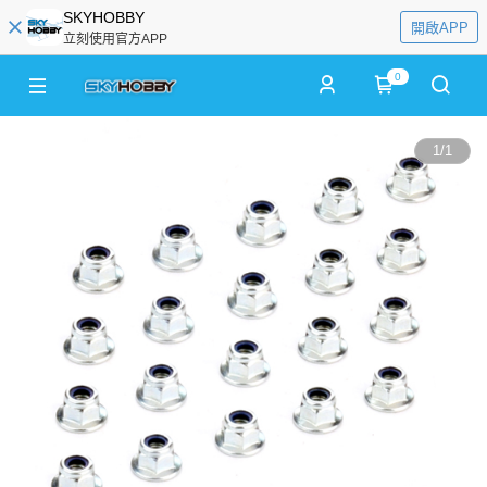
SKYHOBBY
開啟APP
立刻使用官方APP
0
1
/
1