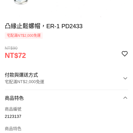
凸緣止鬆螺帽，ER-1 PD2433
宅配滿NT$2,000免運
NT$90
NT$72
付款與運送方式
宅配滿NT$2,000免運
付款方式
商品特色
信用卡一次付款
商品編號
信用卡分期付款
2123137
3 期 0 利率 每期
NT$24
21家銀行
商品特色
6 期 0 利率 每期
NT$12
21家銀行
合作金庫商業銀行
第一商業銀行